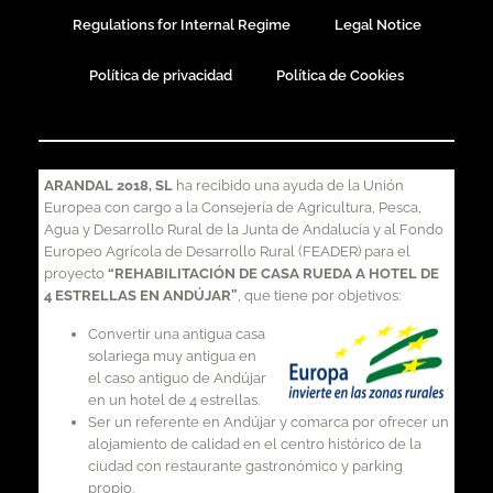
Regulations for Internal Regime
Legal Notice
Política de privacidad
Política de Cookies
ARANDAL 2018, SL
ha recibido una ayuda de la Unión
Europea con cargo a la Consejería de Agricultura, Pesca,
Agua y Desarrollo Rural de la Junta de Andalucía y al Fondo
Europeo Agrícola de Desarrollo Rural (FEADER) para el
proyecto
“REHABILITACIÓN DE CASA RUEDA A HOTEL DE
4 ESTRELLAS EN ANDÚJAR”
, que tiene por objetivos:
Convertir una antigua casa
solariega muy antigua en
el caso antiguo de Andújar
en un hotel de 4 estrellas.
Ser un referente en Andújar y comarca por ofrecer un
alojamiento de calidad en el centro histórico de la
ciudad con restaurante gastronómico y parking
propio.