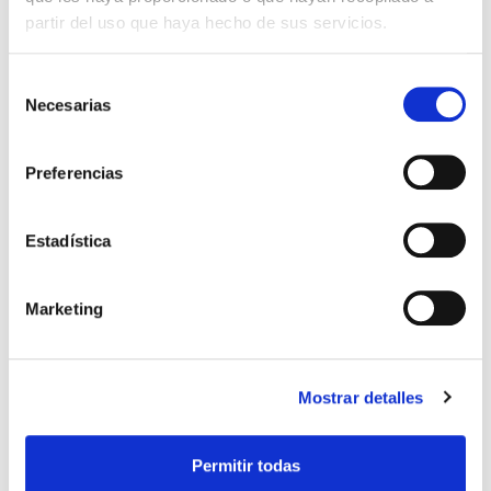
partir del uso que haya hecho de sus servicios.
Selección
Necesarias
de
consentimiento
Solarium
Preferencias
On the hotel terrace there is a solarium with a shower.
The
pool will be operational from summer 2023.
Estadística
Marketing
Mostrar detalles
Permitir todas